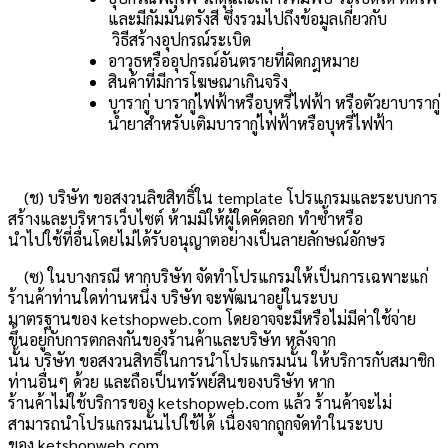
และมีกัมมันตรังสี ซึ่งรวมไปถึงข้อมูลเกี่ยวกับ
วิธีสร้างอุปกรณ์ระเบิด
อาวุธหรืออุปกรณ์อันตรายที่ผิดกฎหมาย
สินค้าที่มีการโฆษณาเกินจริง
บารากู่ บารากู่ไฟฟ้าหรือบุหรี่ไฟฟ้า หรือตัวยาบารากู่
น้ํายาสําหรับเติมบารากู่ไฟฟ้าหรือบุหรี่ไฟฟ้า
(ช) บริษัท ขอสงวนลิขสิทธิ์ใน template โปรแกรมและระบบการ
สร้างและบริหารเว็บไซต์ ห้ามมิให้ผู้ใดคัดลอก ทำซ้ำหรือ
นำไปใช้ที่อื่นโดยไม่ได้รับอนุญาตอย่างเป็นลายลักษณ์อักษร
(ซ) ในบางกรณี หากบริษัท จัดทำโปรแกรมให้เป็นการเฉพาะแก่
ร้านค้าท่านใดท่านหนึ่ง บริษัท จะพัฒนาอยู่ในระบบ
มาตรฐานของ ketshopweb.com โดยอาจจะมีหรือไม่มีค่าใช้จ่าย
ขึ้นอยู่กับการตกลงกันของร้านค้าและบริษัท หลังจาก
นั้น บริษัท ขอสงวนสิทธิ์ในการนำโปรแกรมนั้น ให้บริการกับสมาชิก
ท่านอื่นๆ ด้วย และถือเป็นทรัพย์สินของบริษัท หาก
ร้านค้าไม่ใช้บริการของ ketshopweb.com แล้ว ร้านค้าจะไม่
สามารถนำโปรแกรมนั้นไปใช้ได้ เนื่องจากถูกจัดทำในระบบ
ของ ketshopweb.com