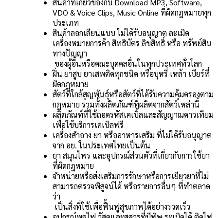
สินค้าที่เกี่ยวข้องกับ Download MP3, Software,
VDO & Voice Clips, Music Online ที่ผิดกฎหมายทุก
ประเภท
สินค้าลอกเลียนแบบ ไม่ได้รับอนุญาต ละเมิด
เครื่องหมายการค้า สิทธิบัตร ลิขสิทธิ์ หรือ ทรัพย์สิน
ทางปัญญา
ของผู้อื่นหรือคณะบุคคลอื่นในทุกประเทศทั่วโลก
ฝิ่น ยาสูบ ยาเสพติดทุกชนิด หรือบุหรี่ เหล้า เบียร์ที่
ผิดกฎหมาย
สัตว์ที่ใกล้สูญพันธุ์หรือสัตว์ที่ได้รับความคุ้มครองตาม
กฎหมาย รวมทั้งผลิตภัณฑ์ที่ผลิตจากสัตว์เหล่านี้
ผลิตภัณฑ์ที่ใช้ถอดรหัสเคเบิ้ลและสัญญาณดาวเทียม
เพื่อใช้บริการเคเบิลฟรี
เครื่องสำอาง ยา หรืออาหารเสริม ที่ไม่ได้รับอนุญาต
จาก อย. ในประเทศไทยเป็นต้น
ยา สมุนไพร และอุปกรณ์ส่วนตัวที่เกี่ยวกับการใช้ยา
ที่ผิดกฎหมาย
จำหน่ายหรือส่งเสริมการรักษาหรือการเยียวยาที่ไม่
สามารถตรวจพิสูจน์ได้ หรือรายการอื่นๆ ที่ทำตลาด
ว่า
เป็นสิ่งที่ใช้เพื่อฟื้นฟูสุขภาพได้อย่างรวดเร็ว
อุปกรณ์พลุไฟ วัสดุและสสารที่มีพิษ ระเบิดได้ ติดไฟ