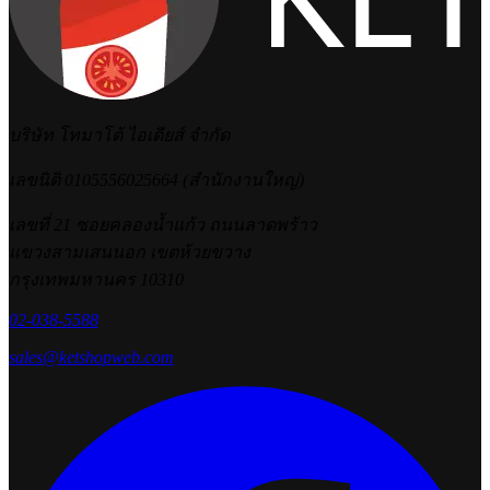
บริษัท โทมาโต้ ไอเดียส์ จำกัด
เลขนิติ 0105556025664 (สำนักงานใหญ่)
เลขที่ 21 ซอยคลองน้ำแก้ว ถนนลาดพร้าว
แขวงสามเสนนอก เขตห้วยขวาง
กรุงเทพมหานคร 10310
02-038-5588
sales@ketshopweb.com