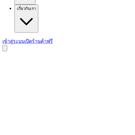
เกี่ยวกับเรา
เข้าสู่ระบบ
เปิดร้านค้าฟรี