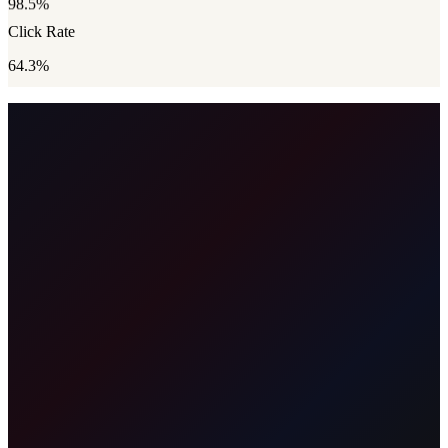
98.5%
Click Rate
64.3%
0
0
%
0
%