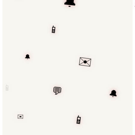
✉️
📱
💬
✉️
🔔
📱
💬
✉️
📱