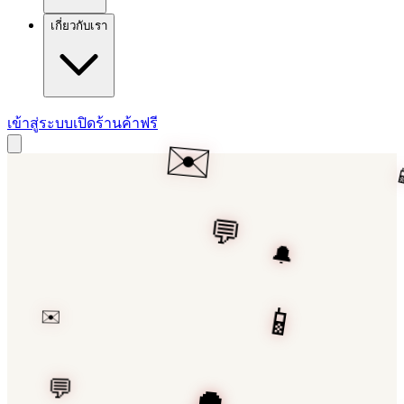
เกี่ยวกับเรา
เข้าสู่ระบบ
เปิดร้านค้าฟรี
✉️
💬
📱
🔔
📱
✉️
💬
🔔