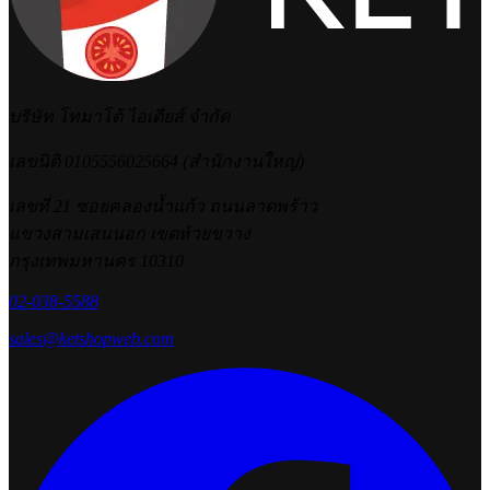
บริษัท โทมาโต้ ไอเดียส์ จำกัด
เลขนิติ 0105556025664 (สำนักงานใหญ่)
เลขที่ 21 ซอยคลองน้ำแก้ว ถนนลาดพร้าว
แขวงสามเสนนอก เขตห้วยขวาง
กรุงเทพมหานคร 10310
02-038-5588
sales@ketshopweb.com