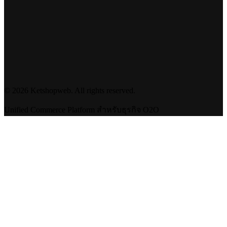
©
2026
Ketshopweb. All rights reserved.
Unified Commerce Platform สำหรับธุรกิจ O2O