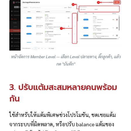
หน้าจัดการ Member Level — เลือก Level ปลายทาง, ติ๊กลูกค้า, แล้ว
กด "บันทึก"
3. ปรับแต้มสะสมหลายคนพร้อม
กัน
ใช้สำหรับให้แต้มพิเศษช่วงโปรโมชัน, ชดเชยแต้ม
จากระบบที่ผิดพลาด, หรือปรับ balance แต้มของ