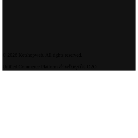
©
2026
Ketshopweb. All rights reserved.
Unified Commerce Platform สำหรับธุรกิจ O2O