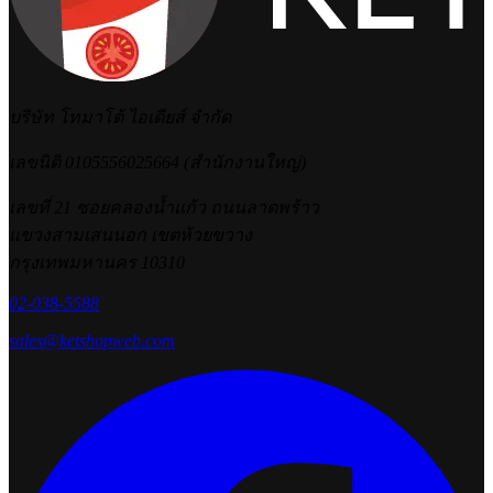
บริษัท โทมาโต้ ไอเดียส์ จำกัด
เลขนิติ 0105556025664 (สำนักงานใหญ่)
เลขที่ 21 ซอยคลองน้ำแก้ว ถนนลาดพร้าว
แขวงสามเสนนอก เขตห้วยขวาง
กรุงเทพมหานคร 10310
02-038-5588
sales@ketshopweb.com