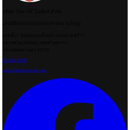
บริษัท โทมาโต้ ไอเดียส์ จำกัด
เลขนิติ 0105556025664 (สำนักงานใหญ่)
เลขที่ 21 ซอยคลองน้ำแก้ว ถนนลาดพร้าว
แขวงสามเสนนอก เขตห้วยขวาง
กรุงเทพมหานคร 10310
02-038-5588
sales@ketshopweb.com