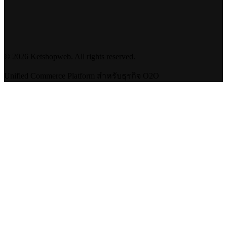
©
2026
Ketshopweb. All rights reserved.
Unified Commerce Platform สำหรับธุรกิจ O2O