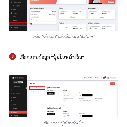
คลิก "ปรับแต่ง" แล้วเลือกเมนู "Button"
3
เลือกแถบข้อมูล
"ปุ่มในหน้าเว็บ"
เลือกแถบ "ปุ่มในหน้าเว็บ"