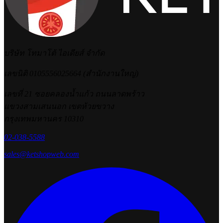
บริษัท โทมาโต้ ไอเดียส์ จำกัด
เลขนิติ 0105556025664 (สำนักงานใหญ่)
เลขที่ 21 ซอยคลองน้ำแก้ว ถนนลาดพร้าว
แขวงสามเสนนอก เขตห้วยขวาง
กรุงเทพมหานคร 10310
02-038-5588
sales@ketshopweb.com