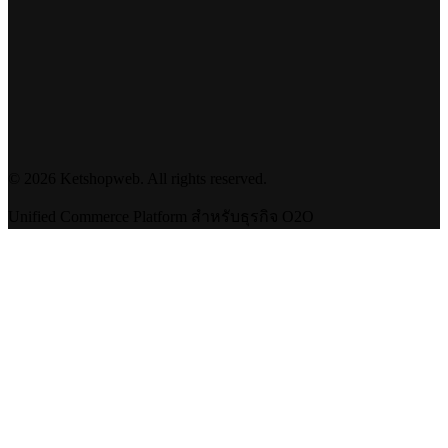
©
2026
Ketshopweb. All rights reserved.
Unified Commerce Platform สำหรับธุรกิจ O2O