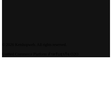
©
2026
Ketshopweb. All rights reserved.
Unified Commerce Platform สำหรับธุรกิจ O2O