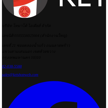
บริษัท โทมาโต้ ไอเดียส์ จำกัด
เลขนิติ 0105556025664 (สำนักงานใหญ่)
เลขที่ 21 ซอยคลองน้ำแก้ว ถนนลาดพร้าว
แขวงสามเสนนอก เขตห้วยขวาง
กรุงเทพมหานคร 10310
02-038-5588
sales@ketshopweb.com