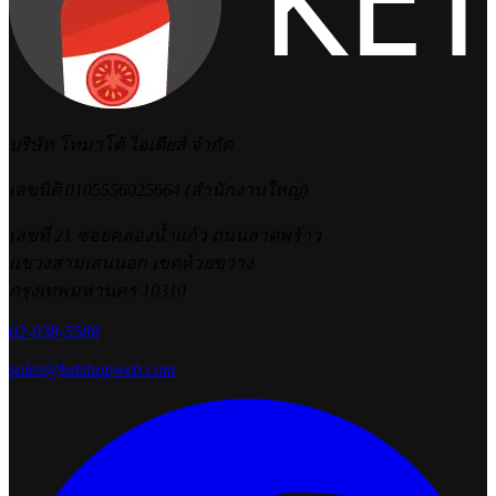
บริษัท โทมาโต้ ไอเดียส์ จำกัด
เลขนิติ 0105556025664 (สำนักงานใหญ่)
เลขที่ 21 ซอยคลองน้ำแก้ว ถนนลาดพร้าว
แขวงสามเสนนอก เขตห้วยขวาง
กรุงเทพมหานคร 10310
02-038-5588
sales@ketshopweb.com