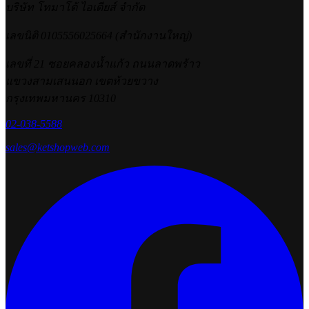
บริษัท โทมาโต้ ไอเดียส์ จำกัด
เลขนิติ 0105556025664 (สำนักงานใหญ่)
เลขที่ 21 ซอยคลองน้ำแก้ว ถนนลาดพร้าว
แขวงสามเสนนอก เขตห้วยขวาง
กรุงเทพมหานคร 10310
02-038-5588
sales@ketshopweb.com