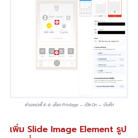
ตำแหน่งที่ 4–6: เลือก Privilege → เปิด On → บันทึก
เพิ่ม Slide Image Element รูป