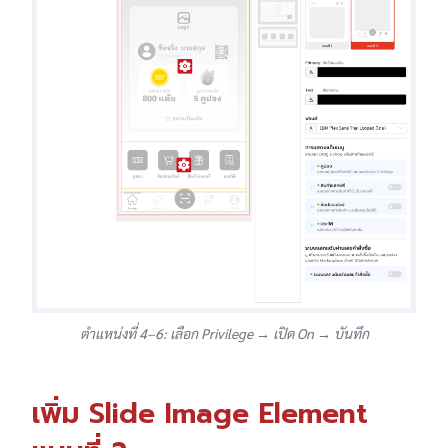
ตำแหน่งที่ 4–6: เลือก Privilege → เปิด On → บันทึก
เพิ่ม Slide Image Element