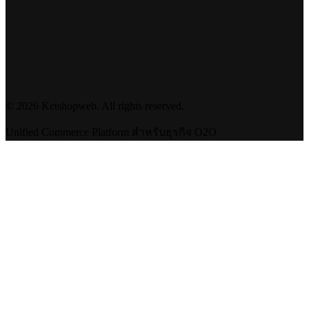
©
2026
Ketshopweb. All rights reserved.
Unified Commerce Platform สำหรับธุรกิจ O2O