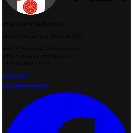
บริษัท โทมาโต้ ไอเดียส์ จำกัด
เลขนิติ 0105556025664 (สำนักงานใหญ่)
เลขที่ 21 ซอยคลองน้ำแก้ว ถนนลาดพร้าว
แขวงสามเสนนอก เขตห้วยขวาง
กรุงเทพมหานคร 10310
02-038-5588
sales@ketshopweb.com