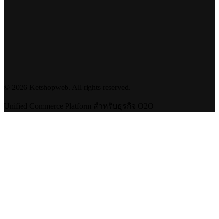
©
2026
Ketshopweb. All rights reserved.
Unified Commerce Platform สำหรับธุรกิจ O2O