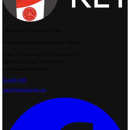
บริษัท โทมาโต้ ไอเดียส์ จำกัด
เลขนิติ 0105556025664 (สำนักงานใหญ่)
เลขที่ 21 ซอยคลองน้ำแก้ว ถนนลาดพร้าว
แขวงสามเสนนอก เขตห้วยขวาง
กรุงเทพมหานคร 10310
02-038-5588
sales@ketshopweb.com