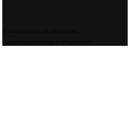
©
2026
Ketshopweb. All rights reserved.
Unified Commerce Platform สำหรับธุรกิจ O2O