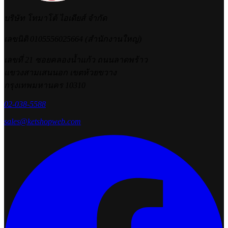
บริษัท โทมาโต้ ไอเดียส์ จำกัด
เลขนิติ 0105556025664 (สำนักงานใหญ่)
เลขที่ 21 ซอยคลองน้ำแก้ว ถนนลาดพร้าว
แขวงสามเสนนอก เขตห้วยขวาง
กรุงเทพมหานคร 10310
02-038-5588
sales@ketshopweb.com