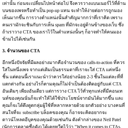
เท่านั้น ก่อนจะเปลี่ยนไปหน้าต่อไป จึงควรวางแบนเนอร์ไว้ที่ด้าน
บนของเพจหรือทำเป็น pop-up แทน จะทำให้ง่ายต่อการถูกมอง
เห็นมากขึ้น การวางตำแหน่งนั้นสำคัญมากกว่าที่เราคิด เพราะ
คนเรามักจะชินกับการเห็น spam ที่มักจะอยู่ด้านข้างของเว็บ ซึ่ง
ถ้าเราวาง CTA ของเราไว้ในตำแหน่งนั้นๆ ก็อาจทำให้คนมอง
ข้ามไปได้เช่นกัน
3. จำนวนของ CTA
อีกหนึ่งปัจจัยที่มีผลอย่างมากคือจำนวนของ calls-to-action ที่ควร
ใส่ในหนึ่งเพจ จากแต่เดิมเป็นธรรมดาที่เราจะใส่ CTA แค่หนึ่ง
ชิ้น แต่ตอนนี้เราแนะนำว่าควรใส่อย่างน้อย 2-3 ชิ้นในแต่ละที่ที่
แตกต่างกัน อย่างไรก็ตามคุณก็ไม่จำเป็นต้องติดอยู่กับแค่ CTA
อันเดิมๆ เพียงอันเดียว แต่การวาง CTA ไว้ทั่วทุกแห่งที่มีคอนเท
นท์ของคุณนั่นก็จะทำให้ได้ใช้ประโยชน์จากมันได้มากขึ้น และ
คุณก็จะได้ดึงดูดกลุ่มผู้ใช้ที่หลากหลายด้วย ยกตัวอย่าง บางคนที่
สนใจที่จะ subscribe บล็อคของคุณ ก็อาจจะคิดอยากจะ
ดาวน์โหลดอีบุคของคุณด้วยเช่นกัน ดังคำกล่างของ Neil Patel
(นักการตลาดชื่อดัง) ได้เคยทวีตไว้ว่า "When it comes to CTAs,