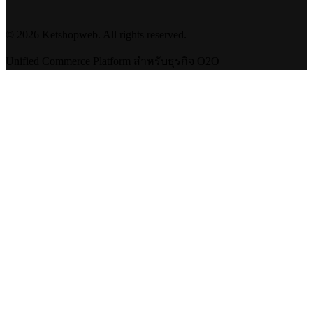
©
2026
Ketshopweb. All rights reserved.
Unified Commerce Platform สำหรับธุรกิจ O2O