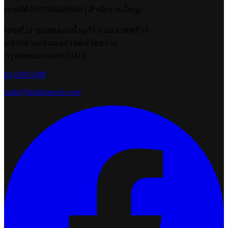
เลขนิติ 0105556025664 (สำนักงานใหญ่)
เลขที่ 21 ซอยคลองน้ำแก้ว ถนนลาดพร้าว
แขวงสามเสนนอก เขตห้วยขวาง
กรุงเทพมหานคร 10310
02-038-5588
sales@ketshopweb.com