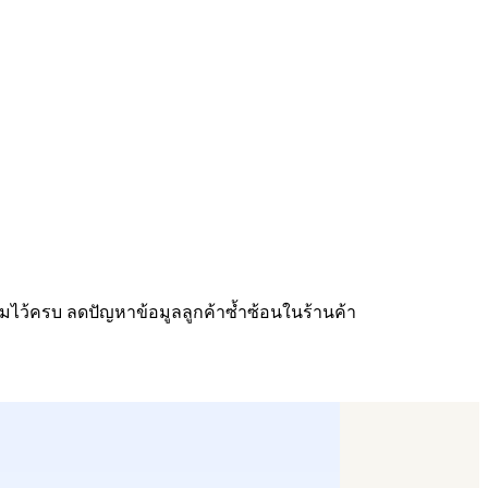
ะสมไว้ครบ ลดปัญหาข้อมูลลูกค้าซ้ำซ้อนในร้านค้า