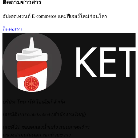
ติดตามข่าวสาร
อัปเดตเทรนด์ E-commerce และฟีเจอร์ใหม่ก่อนใคร
ติดต่อเรา
บริษัท โทมาโต้ ไอเดียส์ จำกัด
เลขนิติ 0105556025664 (สำนักงานใหญ่)
เลขที่ 21 ซอยคลองน้ำแก้ว ถนนลาดพร้าว
แขวงสามเสนนอก เขตห้วยขวาง