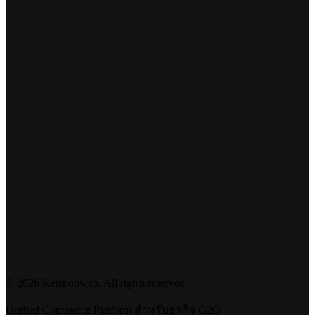
©
2026
Ketshopweb. All rights reserved.
Unified Commerce Platform สำหรับธุรกิจ O2O