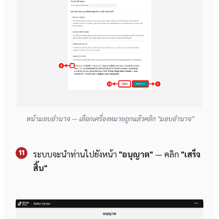
หน้ามอบอำนาจ — เลือกเครื่องหมายถูกแล้วคลิก "มอบอำนาจ"
11
ระบบจะนำท่านไปยังหน้า
"อนุญาต"
— คลิก
"เสร็จ
สิ้น"