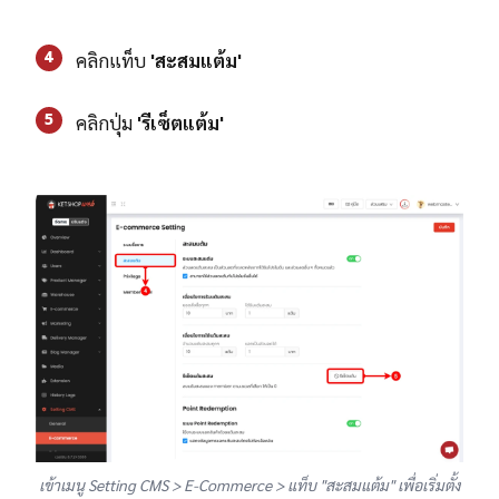
4
คลิกแท็บ
'สะสมแต้ม'
5
คลิกปุ่ม
'รีเซ็ตแต้ม'
เข้าเมนู Setting CMS > E-Commerce > แท็บ "สะสมแต้ม" เพื่อเริ่มตั้ง