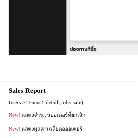
Sales
Report
Users > Teams > detail (role: sale)
New!
แสดง
จํา
นวนออเดอ
ร์
ที่
ยกเ
ลิ
ก
New!
แสดง
มู
ล
ค่
าเฉ
ลี่
ย
ต่
อออเดอ
ร์