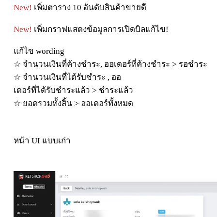
New!
เ
พิ่
มตาราง
10
อั
น
ดั
บ
สิ
น
ค้
าขาย
ดี
New!
เ
พิ่
มกราฟแสดง
ข้
อ
มู
ลการเ
ปิ
ด
บิ
ล
แ
ก้
ไข
!
แ
ก้ไ
ข
wording
☆
จํา
นวนเ
งิ
น
ที่
ค้
าง
ชํา
ระ
,
ออเดอ
ร์
ที่
ค้
าง
ชํา
ระ
>
รอ
ชํา
ระ
☆
จํา
นวนเ
งิ
น
ที่
ไ
ด้
รั
บ
ชํา
ระ
,
ออ
เดอ
ร์
ที่
ไ
ด้
รั
บ
ชํา
ระแ
ล้
ว
>
ชํา
ระแ
ล้
ว
☆
ยอดรวม
ทั้
ง
สิ้
น
>
ออเดอ
ร์
ทั้
งหมด
หน้า UI แบบเก่า