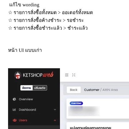
แ
ก้
ไข
wording
☆
รายการ
สั่
ง
ซื้
อ
ทั้
งหมด
>
ออเดอ
ร์
ทั้
งหมด
☆
รายการ
สั่
ง
ซื้
อ
ค้
าง
ชํา
ระ
>
รอ
ชํา
ระ
☆
รายการ
สั่
ง
ซื้
อ
ชํา
ระแ
ล้
ว
>
ชํา
ระแ
ล้
ว
หน้า UI แบบเก่า