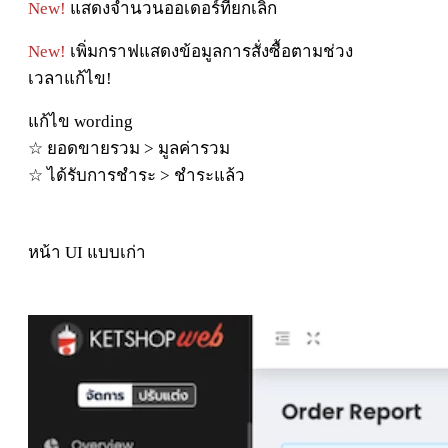
New!
แสดง
จํา
นวนออเดอ
ร์
ที่
ยกเ
ลิ
ก
New!
เ
พิ่
มกราฟแสดง
ข้
อ
มู
ลการ
สั่
ง
ซื้
อตาม
ช่
วง
เวลา
แ
ก้
ไข
!
แ
ก้
ไข
wording
☆
ยอดขายรวม
>
มู
ล
ค่
ารวม
☆
ไ
ด้
รั
บการ
ชํา
ระ
>
ชํา
ระแ
ล้
ว
หน้า UI แบบเก่า