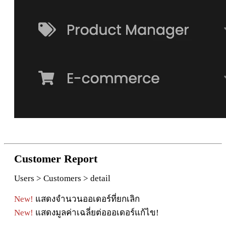
Customer
Report
Users > Customers > detail
New!
แสดง
จํา
นวนออเดอ
ร์
ที่
ยกเ
ลิ
ก
New!
แสดง
มู
ล
ค่
าเฉ
ลี่
ย
ต่
อออเดอ
ร์
แ
ก้
ไข
!