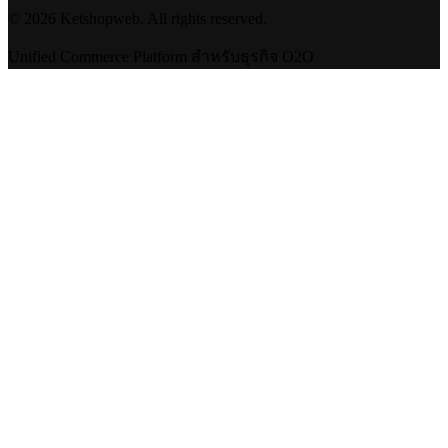
©
2026
Ketshopweb. All rights reserved.
Unified Commerce Platform สำหรับธุรกิจ O2O