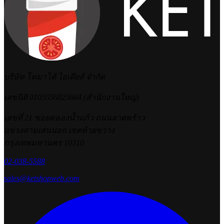
บริษัท โทมาโต้ ไอเดียส์ จำกัด
เลขนิติ 0105556025664 (สำนักงานใหญ่)
เลขที่ 21 ซอยคลองน้ำแก้ว ถนนลาดพร้าว
แขวงสามเสนนอก เขตห้วยขวาง
กรุงเทพมหานคร 10310
02-038-5588
sales@ketshopweb.com