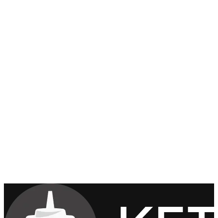
RPO < 6hrs
HA Failover
Self-healing cluster, auto reroute
<3s Recovery
ในธุรกิจคุณ