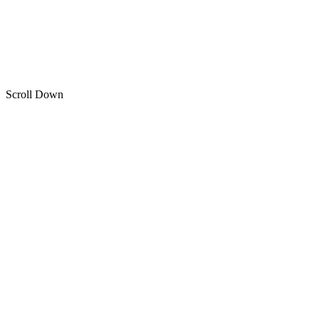
Customization.
Scroll Down
B2C Ready Connected
40Gbps Backbone
Zero-Downtime
Custom
API
ยังไม่ตอบโจทย์
Private Shop
Private Shop คืออะไร?