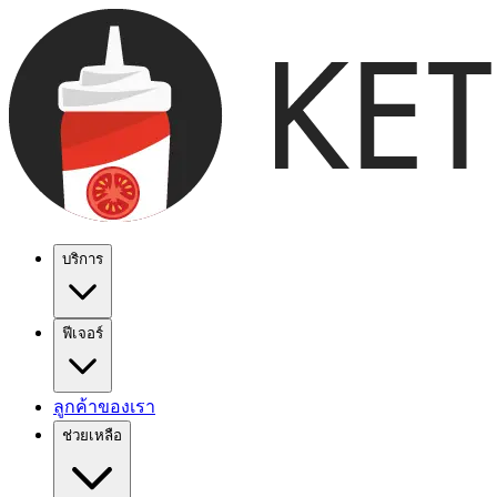
บริการ
ฟีเจอร์
ลูกค้าของเรา
ช่วยเหลือ