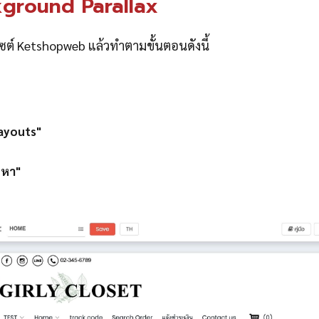
ckground Parallax
ไซต์ Ketshopweb แล้วทำตามขั้นตอนดังนี้
ayouts"
อหา"