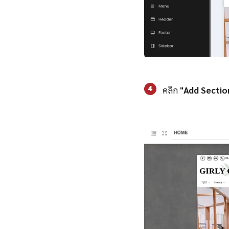
4
คลิก
"Add Sectio