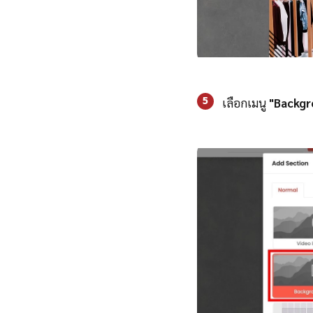
5
เลือกเมนู
"Backgr