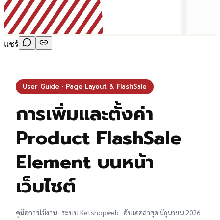
แชร์
User Guide · Page Layout & FlashSale
การเพิ่มและตั้งค่า
Product FlashSale
Element บนหน้า
เว็บไซต์
คู่มือการใช้งาน · ระบบ Ketshopweb · อัปเดตล่าสุด มิถุนายน 2026