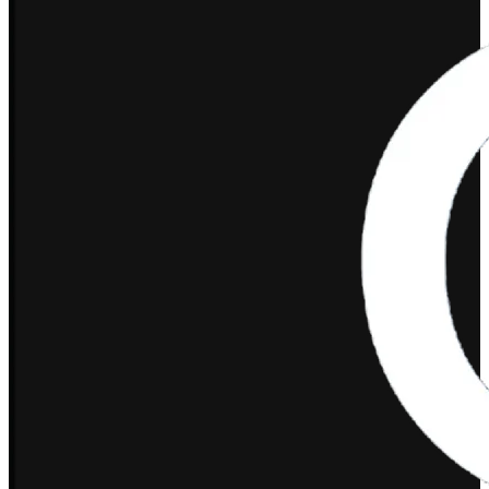
เลขนิติ 0105556025664 (สำนักงานใหญ่)
เลขที่ 21 ซอยคลองน้ำแก้ว ถนนลาดพร้าว
แขวงสามเสนนอก เขตห้วยขวาง
กรุงเทพมหานคร 10310
02-038-5588
sales@ketshopweb.com