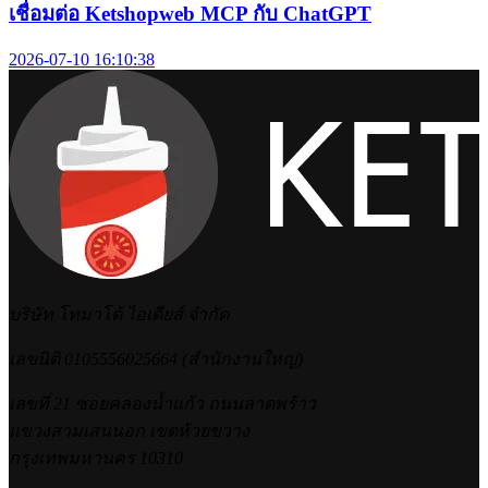
เชื่อมต่อ Ketshopweb MCP กับ ChatGPT
2026-07-10 16:10:38
บริษัท โทมาโต้ ไอเดียส์ จำกัด
เลขนิติ 0105556025664 (สำนักงานใหญ่)
เลขที่ 21 ซอยคลองน้ำแก้ว ถนนลาดพร้าว
แขวงสามเสนนอก เขตห้วยขวาง
กรุงเทพมหานคร 10310