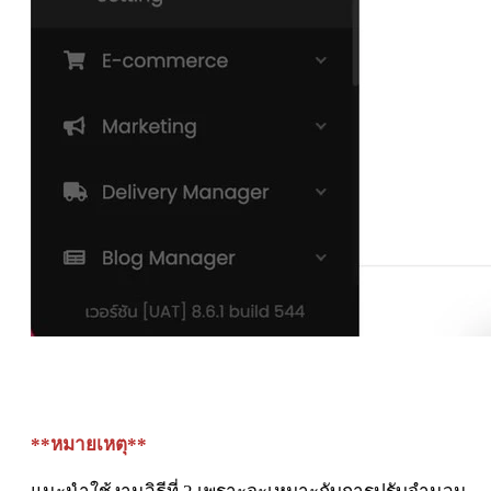
**หมายเหตุ**