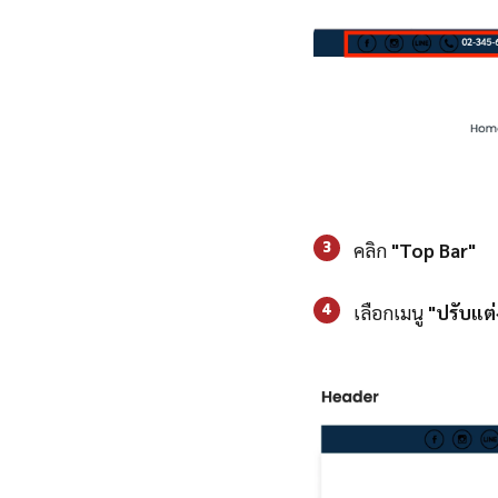
3
คลิก
"Top Bar"
4
เลือกเมนู
"ปรับแต