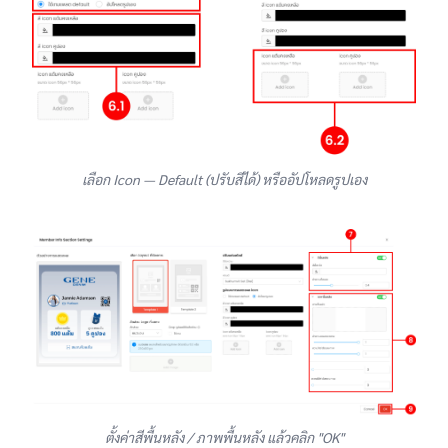
เลือก Icon — Default (ปรับสีได้) หรืออัปโหลดรูปเอง
ตั้งค่าสีพื้นหลัง / ภาพพื้นหลัง แล้วคลิก "OK"