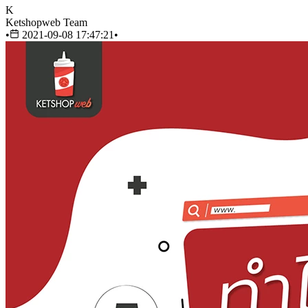
K
Ketshopweb Team
•
2021-09-08 17:47:21
•