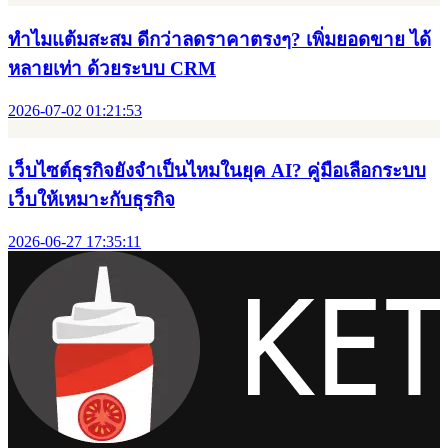
Bandwidth คืออะไร? เข้าใจแบนด์วิดท์ก่อนทำเว็บให้โหลดไว ดี