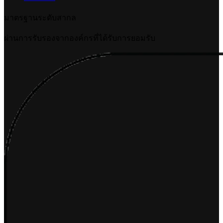
เขียนบทความให้ AI ช่วยได้ แต่คนอ่านต้องรู้สึกว่า "คนเขียน":
คู่มือคอนเทนต์ยุค SEO/AEO/GEO ปี 2026