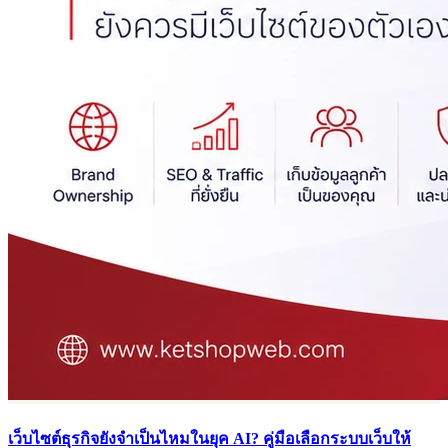
เว็บไซต์ธุรกิจยังจำเป็นไหมในยุค AI? คู่มือเลือกระบบเว็บให้