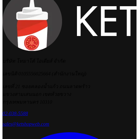
บริษัท โทมาโต้ ไอเดียส์ จำกัด
เลขนิติ 0105556025664 (สำนักงานใหญ่)
เลขที่ 21 ซอยคลองน้ำแก้ว ถนนลาดพร้าว
แขวงสามเสนนอก เขตห้วยขวาง
กรุงเทพมหานคร 10310
02-038-5588
sales@ketshopweb.com