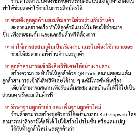
ร้านค้าไม่จำเป็นต้องพิมพ์บัตรสะสมคะแนน
แจกลูกค้าอีกต่อไป
ทำให้
ช่วยลดค่าใช้จ่ายในการผลิตบัตรได้
☞
ช่วยดึงดูดลูกค้า และเพิ่มการมีส่วนร่วมกับร้านค้า
สะดวกและรวดเร็ว
ทำให้ลูกค้ามีแนวโน้มที่จะใช้จ่ายมาก
ขึ้น เพื่อสะสมแต้ม และแลกสินค้าฟรีที่ต้องการ
☞
ทำให้การสะสมแต้มเป็นเรื่องง่าย
และไม่ต้อง
ใช้เวลาเยอะ
ช่วยให้สะดวกต่อทั้งร้านค้า และลูกค้า
☞
ลูกค้า
สามารถเข้าถึงสิทธิพิเศษได้อย่างง่ายดาย
สร้างความประทับใจให้ลูกค้าด้วย QR Code สแกนสะสมแต้ม
ลูกค้า
สามารถเข้าถึงสิทธิพิเศษได้ง่าย ๆ แค่มีโทรศัพท์เครื่อง
เดียวก็สามารถ
สแกน
เพื่อรับแต้มสะสม และนำแต้มที่ได้
ไปเป็น
ส่วนลด หรือแลกสินค้าฟรี
☞
รักษาฐานลูกค้าเก่า และเพิ่มฐานลูกค้าใหม่
ร้านค้าสามารถสร้างชุดคิวอาร์โค้ดผ่านระบบ Ketshopweb
โดย
สามารถนำคิวอาร์โค้ด
ที่ได้ ไปใช้สร้างโปรโมชั่น หรือแคมเปญ
ได้กับทั้งลูกค้าใหม่ และลูกค้าเก่า