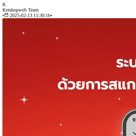
K
Ketshopweb Team
•
2025-02-13 11:30:16
•