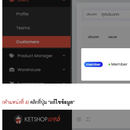
(ตำแหน่งที่ 4)
คลิกที่ปุ่ม "
แก้ไขข้อมูล
"