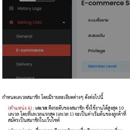
กำหนดเลเวลสมาชิก โดยมีรายละเอียดต่างๆ ดังต่อไปนี้
(ตำแหน่ง A) :
เลเวล
คือระดับของสมาชิก ซึ่งใช้งานได้สูงสุด 10
เลเวล โดยที่เลเวลแรกสุด (เลเวล 1) จะเป็นค่าเริ่มต้นของลูกค้าที่
สมัครเป็นสมาชิกในเว็บไซต์