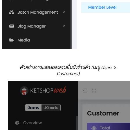
ตัวอย่างการแสดงผลเลเวลในฝั่งร้านค้า (เมนู Users >
Customers)