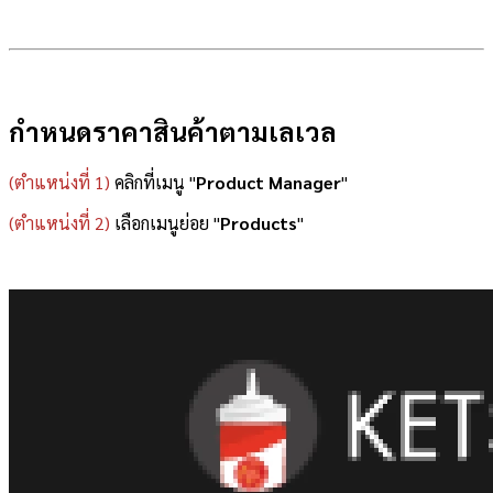
กำหนดราคาสินค้าตามเลเวล
(ตำแหน่งที่ 1)
คลิกที่เมนู "
Product Manager
"
(ตำแหน่งที่ 2)
เลือก
เมนูย่อย "
Products
"