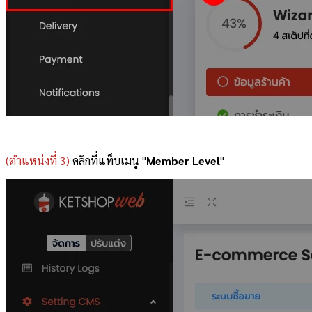
(ตำแหน่งที่ 3)
คลิกที่แท็บเมนู "
Member Level
"