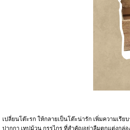
เปลี่ยนโต๊ะรก ให้กลายเป็นโต๊ะน่ารัก เพิ่มความเรี
ปากกา เทปม้วน กรรไกร ที่สำคัญอย่าลืมตกแต่งกล่องกร