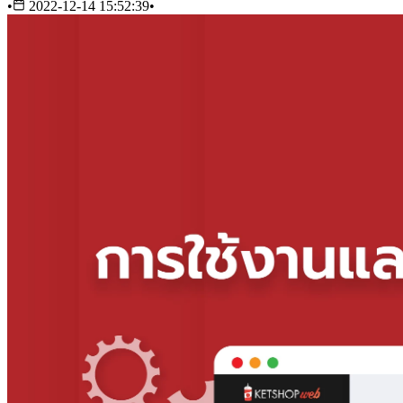
•
2022-12-14 15:52:39
•