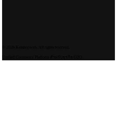
©
2026
Ketshopweb. All rights reserved.
Unified Commerce Platform สำหรับธุรกิจ O2O