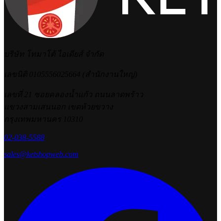
บริษัท โทมาโต้ ไอเดียส์ จำกัด
เลขนิติ 0105556025664 (สำนักงานใหญ่)
เลขที่ 21 ซอยคลองน้ำแก้ว ถนนลาดพร้าว
แขวงสามเสนนอก เขตห้วยขวาง
กรุงเทพมหานคร 10310
02-038-5588
sales@ketshopweb.com