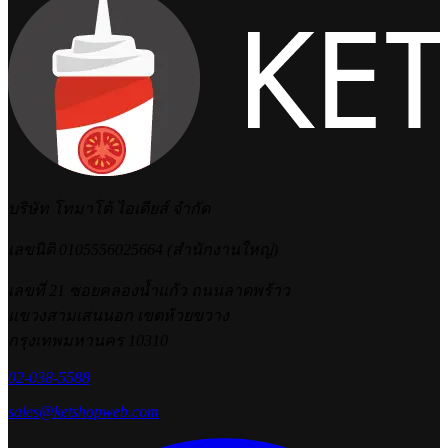
บริษัท โทมาโต้ ไอเดียส์ จำกัด
เลขนิติ 0105556025664 (สำนักงานใหญ่)
เลขที่ 21 ซอยคลองน้ำแก้ว ถนนลาดพร้าว
แขวงสามเสนนอก เขตห้วยขวาง
กรุงเทพมหานคร 10310
02-038-5588
sales@ketshopweb.com