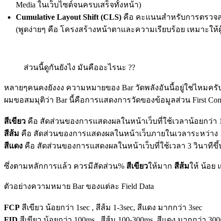
Media ในเว็บไซต์จนครบเสร็จทั้งหน้า)
Cumulative Layout Shift (CLS)
คือ คะแนนสำหรับการตรวจสอบ 
(พูดง่ายๆ คือ โครงสร้างหน้าตาและความเรียบร้อย เหมาะให้ผู
ส่วนนี้ดูกันยังไง มันคืออะไรนะ ??
หลายๆคนคงยังงง ความหมายของ Bar วัดพลังอันนี้อยู่ใช่ไหมครับ?
ผมขอสมมุติว่า Bar นี้คือการแสดงการวัดของข้อมูลส่วน First Conte
สีเขียว
คือ สัดส่วนของการแสดงผลในหน้าเว็บที่ใช้เวลาน้อยกว่า 1
สีส้ม
คือ สัดส่วนของการแสดงผลในหน้าเว็บภายในเวลาระหว่าง 1
สีแดง
คือ สัดส่วนของการแสดงผลในหน้าเว็บที่ใช้เวลา 3 วินาทีขึ
ซึ่งตามหลักการเเล้ว ควรมีสัดส่วน%
สีเขียว
ให้มาก
สีส้ม
ให้ น้อย
ตัวอย่างความหมาย Bar ของแต่ละ Field Data
FCP
สีเขียว น้อยกว่า 1sec , สีส้ม 1-3sec, สีแดง มากกว่า 3sec
FID
สีเขียว น้อยกว่า 100ms , สีส้ม 100-300ms, สีแดง มากกว่า 30