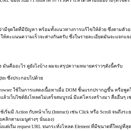
า URL ของเว็บมาวางแล้วทำการวิเคราะห์ได้ เครื่องมือง่ายๆที่ใ
ามีจุดใดที่มีปัญหา พร้อมทั้งแนวทางการแก้ไขให้ด้วย ซึ่งตามตัวอย่
การให้คะแนนความเร็วจะต่างกันครับ ซึ่งในรายละเอียดมันจะแจกแจ
ง มันคืออะไร ดูยังไงบ้าง ผมจะสรุปความหมายคร่าวๆดังนี้ครับ
ghts ซึ่งประกอบไปด้วย
 Browser ใช้ในการแสดงเนื้อหาเมื่อ DOM ชิ้นแรกปรากฎขึ้น หรือพูดใ
 แล้วเว็บไซต์ยังโหลดไม่เสร็จสมบูรณ์ มีแค่โครงสร้างมา สื่ออื่นๆ
ู้ใช้เริ่มมี Action กับหน้าเว็บ (Interact) เช่น Click หรือ Scroll จนถ
ลิกตามเมนูต่างๆ นั่นเอง)
ตั้งแต่เริ่ม request URL จนกระทั่งโหลด Element ที่มีขนาดที่ใหญ่