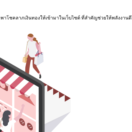
นำพาโชคลาภเงินทองให้เข้ามาในเว็บไซต์ ที่สำคัญช่วยให้พลังงานดีใ