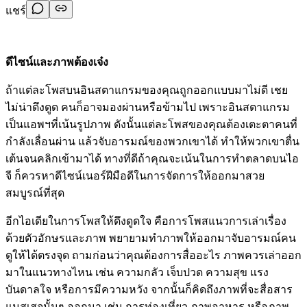
แชร์
ดีไซน์และภาพต้องเจ๋ง
ถ้าแต่ละโพสบนอินสตาแกรมของคุณถูกออกแบบมาไม่ดี เชย
ไม่น่าดึงดูด คนก็อาจมองผ่านหรือข้ามไป เพราะอินสตาแกรม
เป็นแอพฯที่เน้นรูปภาพ ดังนั้นแต่ละโพสของคุณต้องเตะตาคนที่
กำลังเลื่อนผ่าน แล้วจับอารมณ์ของพวกเขาได้ ทำให้พวกเขาตื่น
เต้นจนคลิกเข้ามาได้ ทางที่ดีถ้าคุณจะเน้นในการทำตลาดบนไอ
จี ก็ควรหาดีไซน์เนอร์ฝีมือดีในการจัดการให้ออกมาสวย
สมบูรณ์ที่สุด
อีกไอเดียในการโพสให้ดึงดูดใจ คือการโพสแนวการเล่าเรื่อง
ด้วยตัวอักษรและภาพ พยายามทำภาพให้ออกมาจับอารมณ์คน
ดูให้ได้ตรงจุด ถามก่อนว่าคุณต้องการสื่ออะไร ภาพควรเล่าออก
มาในแนวทางไหน เช่น ความกลัว เจ็บปวด ความสุข แรง
บันดาลใจ หรือการมีความหวัง จากนั้นก็คิดถึงภาพที่จะสื่อสาร
แมสเสจนั้นๆ ออกมา เช่น การท่องเที่ยว ภาพอาหาร หรือภาพ