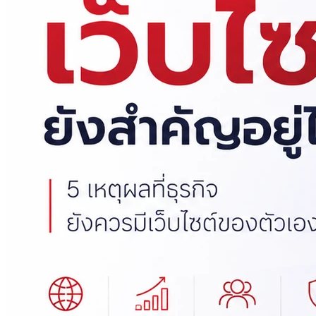
เขียนบทความให้ AI ช่วยได้ แต่คนอ่านต้องรู้สึกว่า "คนเขียน":