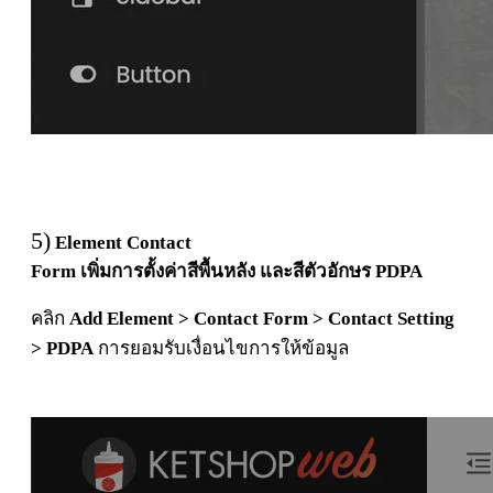
5)
Element Contact
Form
เ
พิ่
มการ
ตั้
ง
ค่
า
สี
พื้
นห
ลั
ง
และ
สี
ตั
ว
อั
กษร
PDPA
คลิก
Add Element > Contact Form > Contact Setting
>
PDPA
การยอม
รั
บเ
งื่
อนไขการใ
ห้
ข้
อ
มู
ล