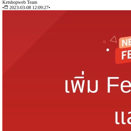
Ketshopweb Team
•
2023-03-08 12:09:27
•