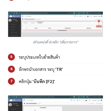
(ตำแหน่งที่ 4) คลิก "เพิ่มรายการ"
ระบุประเภทใบย้ายสินค้า
5
อักษรนำเอกสาร ระบุ
'TR'
6
คลิกปุ่ม
'บันทึก [F2]'
7