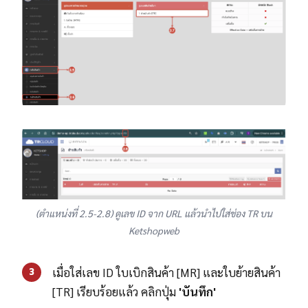
(ตำแหน่งที่ 2.5-2.8) ดูเลข ID จาก URL แล้วนำไปใส่ช่อง TR บน
Ketshopweb
เมื่อใส่เลข ID ใบเบิกสินค้า [MR] และใบย้ายสินค้า
3
[TR] เรียบร้อยแล้ว คลิกปุ่ม
'บันทึก'