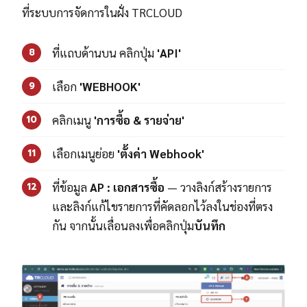
ที่ระบบการจัดการในฝั่ง TRCLOUD
ที่แถบด้านบน คลิกปุ่ม
'API'
8
เลือก
'WEBHOOK'
9
คลิกเมนู
'การซื้อ & รายจ่าย'
10
เลือกเมนูย่อย
'ตั้งค่า Webhook'
11
ที่ข้อมูล
AP : เอกสารซื้อ
— วางลิงก์สร้างรายการ
12
และลิงก์แก้ไขรายการที่คัดลอกไว้ลงในช่องที่ตรง
กัน จากนั้นเลื่อนลงเพื่อคลิกปุ่ม
บันทึก