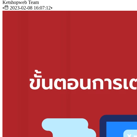
Ketshopweb Team
•
2023-02-08 16:07:12
•