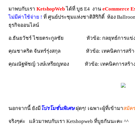
มาพบกับเรา
KetshopWeb
ได้ที่ บูธ E4 งาน
eCommerce Ex
ไม่มีค่าใช้จ่าย !
ที่ ศูนย์ประชุมแห่งชาติสิริกิติ์ ห้อง Ballro
ธุรกิจออนไลน์
อ.ธันยวัชร์ ไชยตระกูลชัย หัวข้อ: กลยุทธ์การแข่งขั
คุณชาคริต จันทร์รุ่งสกุล หัวข้อ: เทคนิคการสร้าง 
คุณณัฐพัชญ์ วงษ์เหรียญทอง หัวข้อ: เทคนิคการสร้าง C
นอกจากนี้ ยังมี
โปรโมชั่นพิเศษ
ฝุดๆ! เฉพาะผู้ที่เข้ามา
สมัค
จริงๆค่ะ แล้วมาพบกับเรา Ketshopweb ที่บูธกันนะคะ ^^